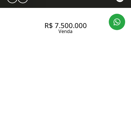
R$ 7.500.000
Venda
🚀 ITAIM BIBI | 555 M² PARA
SUA SEDE CORPORATIVA EM
LOCALIZAÇÃO PREMIUM
555 m² Área útil
10 Banheiros
2 Vagas
Entrar em contato
Solicitar visita