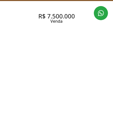
R$ 7.500.000
Venda
VILA NOVA CONCEIÇÃO |
198M² | 2 SUÍTES | PÉ DIREITO
DUPLO | 3 VAGAS | VISTA
PERMANENTE PARA O
IBIRAPUERA
198 m² Área útil
198 m² Área total
2 Suítes
4 Banheiros
3 Vagas
Entrar em contato