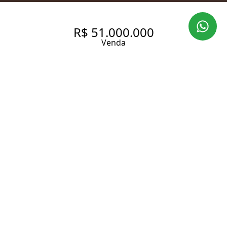
R$ 51.000.000
Venda
APARTAMENTO DE ALTO LUXO
| JARDIM EUROPA | 734 M² | 4
SUÍTES | 6 VAGAS
734 m² Área útil
734 m² Área total
4 Dormitórios
4 Suítes
7 Banheiros
6 Vagas
Entrar em contato
Solicitar visita