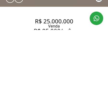
R$ 25.000.000
Venda
R$ 85.000/mês
Aluguel
CASA COM 738 M², 5
QUARTOS SENDO 4 SUÍTES À
VENDA NO BAIRRO CIDADE
JARDIM.
738 m² Área construída
1360 m² Área total
5 Dormitórios
4 Suítes
6 Banheiros
13 Vagas