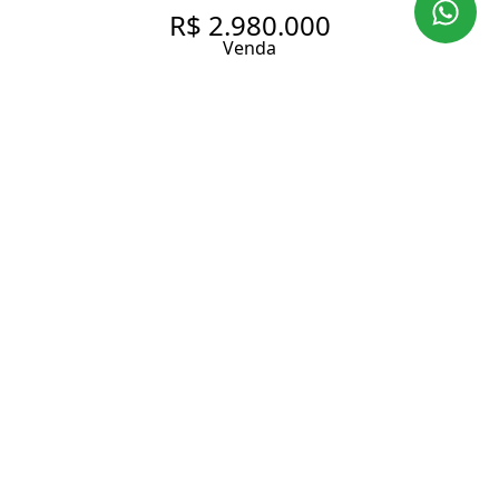
R$ 2.980.000
Venda
CASA EXCLUSIVA NO SUMARÉ
COM 320 M², AMBIENTES
AMPLOS E ELEGÂNCIA
ATEMPORAL
320 m² Área construída
4 Dormitórios
1 Suíte
3 Banheiros
3 Vagas
Entrar em contato
Solicitar visita