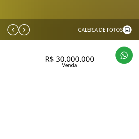
GALERIA DE FOTOS
R$ 30.000.000
Venda
CASA DE CONDOMÍNIO | 6
SUÍTES | 12 VAGAS | 2.000 M²
DE TERRENO | HELIPONTO |
GUARUJÁ
840 m² Área construída
2000 m² Área total