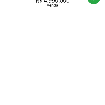
R$ 4.990.000
Venda
APARTAMENTO À VENDA NO
VILA NOVA CONCEIÇÃO |
181,36 M² | 3 SUÍTES | 5
BANHEIROS | 2 VAGAS
181.36 m² Área útil
359.2 m² Área total
3 Dormitórios
3 Suítes
5 Banheiros
2 Vagas
Entrar em contato
Solicitar visita