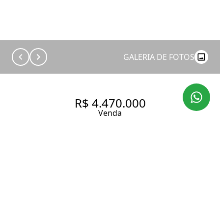
GALERIA DE FOTOS
R$ 4.470.000
Venda
APARTAMENTO À VENDA NO
VILA NOVA CONCEIÇÃO | 154
M² | 2 DORMITÓRIOS (1 SUÍTE)
| 4 BANHEIROS | 2 VAGAS