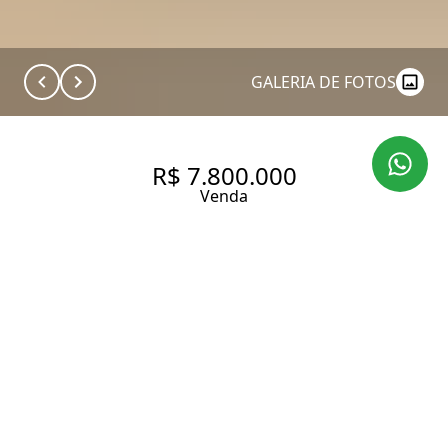
GALERIA DE FOTOS
R$ 7.800.000
Venda
APARTAMENTO À VENDA EM
HIGIENÓPOLIS – ATÉ 260 M² |
3 SUÍTES | 3 VAGAS
260 m² Área útil
260 m² Área total
3 Dormitórios
3 Suítes
4 Banheiros
3 Vagas