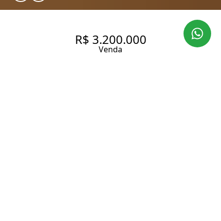
R$ 3.200.000
Venda
APARTAMENTO À VENDA EM
HIGIENÓPOLIS – 3
DORMITÓRIOS | 1 SUÍTE
299.22 m² Área útil
420.61 m² Área total
3 Dormitórios
1 Suíte
2 Banheiros
3 Vagas
Entrar em contato