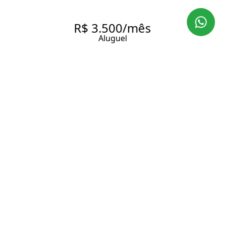
R$ 3.500/mês
Aluguel
VILA CORDEIRO | STUDIO
33,19M² | SEMI MOBILIADO |
EXCELENTE LOCALIZAÇÃO
33.19 m² Área útil
33.19 m² Área total
1 Banheiro
Entrar em contato
Solicitar visita
Código do Imóvel:
IMOB1850