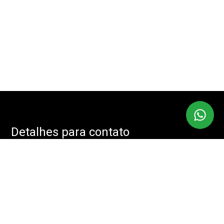
Detalhes para contato
EQUIPE IMOBMASTER
Endereço
RUA: JOÃO CACHOEIRA, 488 - SALA: 208 - VILA NOVA
CONCEIÇÃO, SÃO PAULO - SP, 04535-001
WhatsApp
(11) 94085-2525
E-mail