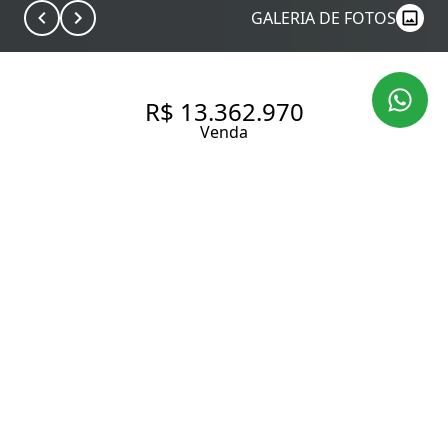
GALERIA DE FOTOS
R$ 13.362.970
Venda
PARK AVENUE MOEMA |
EXCLUSIVIDADE E VISTA
PRIVILEGIADA | 240,26 M²
240.26 m² Área útil
244.66 m² Área total
3 Dormitórios
3 Suítes
5 Banheiros
4 Vagas
Entrar em contato