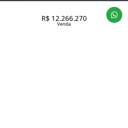
R$ 12.266.270
Venda
PARK AVENUE MOEMA |
EXCLUSIVIDADE E VISTA
PRIVILEGIADA | 240,26 M²
240.26 m² Área útil
244.66 m² Área total
3 Dormitórios
3 Suítes
5 Banheiros
4 Vagas
Entrar em contato
Solicitar visita