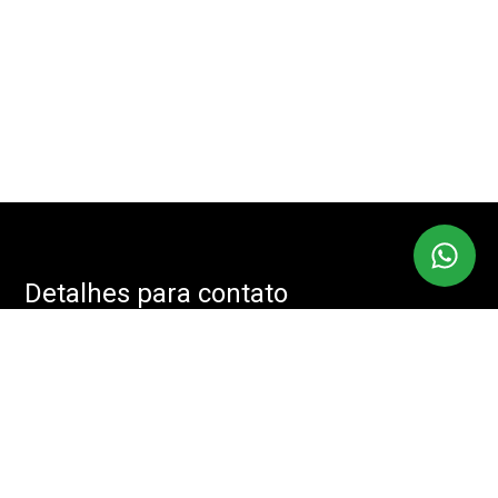
Detalhes para contato
EQUIPE IMOBMASTER
Endereço
RUA: JOÃO CACHOEIRA, 488 - SALA: 208 - VILA NOVA
CONCEIÇÃO, SÃO PAULO - SP, 04535-001
WhatsApp
(11) 94085-2525
E-mail