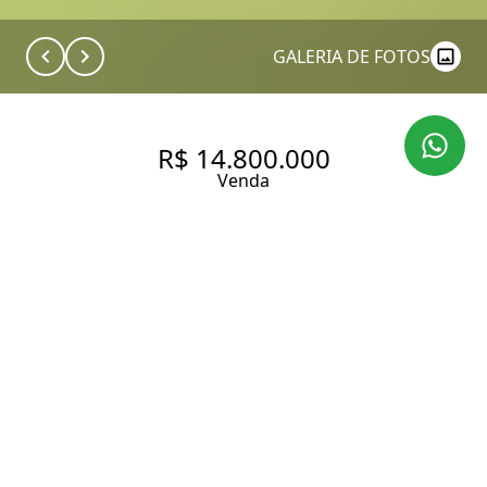
GALERIA DE FOTOS
R$ 14.800.000
Venda
CASA EM CONDOMÍNIO NO
JARDIM DOS ESTADOS | 5
SUÍTES | 4 VAGAS | 3.293 M²
DE TERRENO
734 m² Área construída
3293 m² Área total
5 Dormitórios
5 Suítes
6 Banheiros
4 Vagas