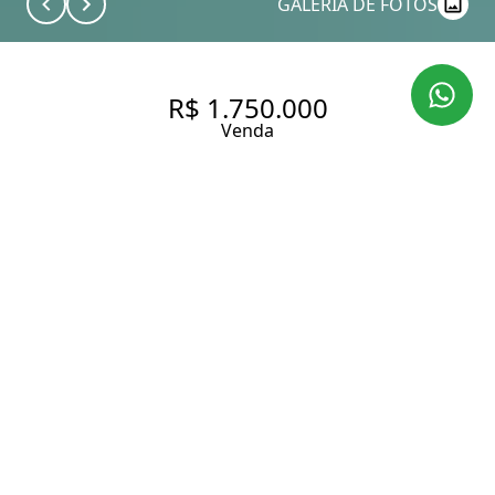
GALERIA DE FOTOS
R$ 1.750.000
Venda
CASA DE CONDOMÍNIO COM
326M² | SOFISTICAÇÃO E
QUALIDADE DE VIDA À BEIRA-
MAR
222 m² Área construída
222 m² Área total
Entrar em contato