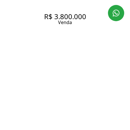
R$ 3.800.000
Venda
CASA DE CONDOMÍNIO | 6
SUÍTES | 4 VAGAS | 550 M² DE
ÁREA CONSTRUÍDA | 1.500 M²
DE TERRENO | GUARUJÁ
550 m² Área construída
1500 m² Área total
6 Dormitórios
6 Suítes
8 Banheiros
4 Vagas
Entrar em contato