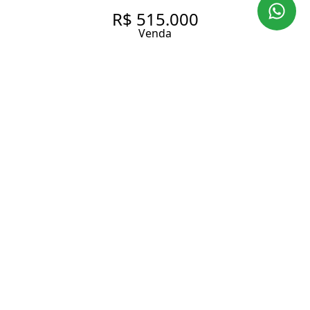
R$ 515.000
Venda
APARTAMENTO NA VILA
EUCLIDES | 56 M² | 2
DORMITÓRIOS | VARANDA | 1
VAGA | PRONTO PARA MORAR
56 m² Área útil
66 m² Área total
2 Dormitórios
1 Banheiro
1 Vaga
Entrar em contato
Solicitar visita