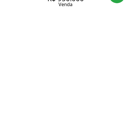
Venda
APARTAMENTO COM 108 M², 4
QUARTOS SENDO 1 SUÍTE À
VENDA NO BAIRRO TATUAPÉ.
108 m² Área útil
177 m² Área total
4 Dormitórios
1 Suíte
3 Banheiros
2 Vagas
Entrar em contato
Solicitar visita
Código do Imóvel:
IMOB1291