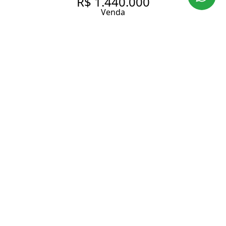
R$ 1.440.000
Venda
APARTAMENTO COM 100 M², 1
QUARTO SENDO 1 SUÍTE À
VENDA NO BAIRRO JARDIM
GUEDALA.
100 m² Área útil
120 m² Área total
1 Dormitório
1 Suíte
4 Banheiros
2 Vagas
Entrar em contato
Solicitar visita
Código do Imóvel:
IMOB1278