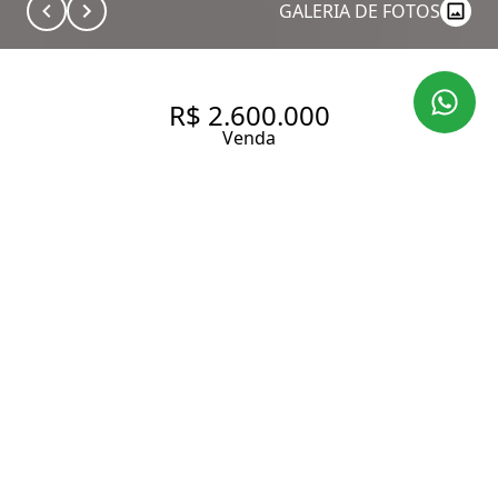
GALERIA DE FOTOS
R$ 2.600.000
Venda
APARTAMENTO À VENDA NA
VILA MARIANA | 146 M² | 3
SUÍTES | 2 VAGAS
146 m² Área útil
146 m² Área total
3 Dormitórios
3 Suítes
4 Banheiros
2 Vagas
Entrar em contato