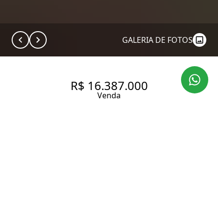
GALERIA DE FOTOS
R$ 16.387.000
Venda
APARTAMENTO À VENDA EM
PINHEIROS – 281,63 M² | 4
SUÍTES | 4 VAGAS
281 m² Área útil
281 m² Área total
4 Dormitórios
4 Suítes
5 Banheiros
4 Vagas