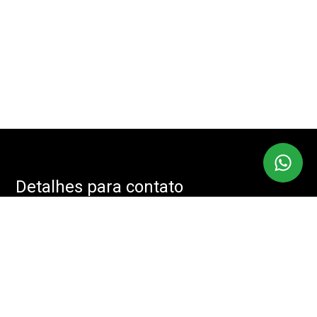
Detalhes para contato
EQUIPE IMOBMASTER
Endereço
RUA: JOÃO CACHOEIRA, 488 - SALA: 208 - VILA NOVA
CONCEIÇÃO, SÃO PAULO - SP, 04535-001
WhatsApp
(11) 94085-2525
E-mail