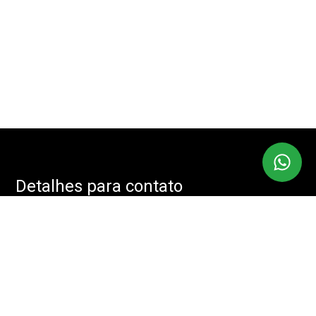
Detalhes para contato
EQUIPE IMOBMASTER
Endereço
RUA: JOÃO CACHOEIRA, 488 - SALA: 208 - VILA NOVA
CONCEIÇÃO, SÃO PAULO - SP, 04535-001
WhatsApp
(11) 94085-2525
E-mail