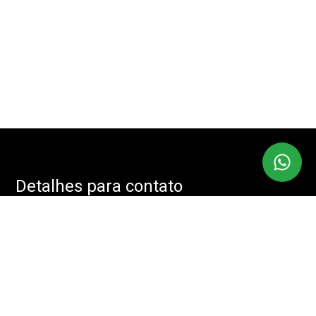
Detalhes para contato
EQUIPE IMOBMASTER
Endereço
RUA: JOÃO CACHOEIRA, 488 - SALA: 208 - VILA NOVA
CONCEIÇÃO, SÃO PAULO - SP, 04535-001
WhatsApp
(11) 94085-2525
E-mail