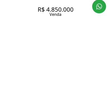
R$ 4.850.000
Venda
MOEMA BY YOO | O
INIMAGINÁVEL GANHA
FORMA EM UM ÍCONE DE
DESIGN E EXCLUSIVIDADE
252 m² Área útil
292 m² Área total
4 Dormitórios
4 Suítes
4 Banheiros
4 Vagas
Entrar em contato