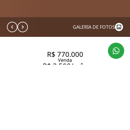
GALERIA DE FOTOS
R$ 770.000
Venda
R$ 3.500/mês
Aluguel
SALA COMERCIAL EM
LOCALIZAÇÃO ESTRATÉGICA |
84 M² | ANDAR ALTO |
PRÓXIMA AO METRÔ FARIA