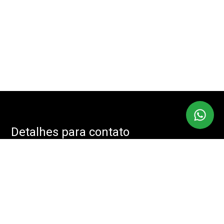
Detalhes para contato
EQUIPE IMOBMASTER
Endereço
RUA: JOÃO CACHOEIRA, 488 - SALA: 208 - VILA NOVA
CONCEIÇÃO, SÃO PAULO - SP, 04535-001
WhatsApp
(11) 94085-2525
E-mail