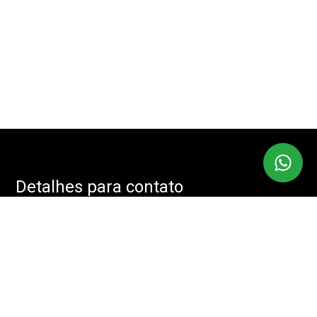
Detalhes para contato
EQUIPE IMOBMASTER
Endereço
RUA: JOÃO CACHOEIRA, 488 - SALA: 208 - VILA NOVA
CONCEIÇÃO, SÃO PAULO - SP, 04535-001
WhatsApp
(11) 94085-2525
E-mail