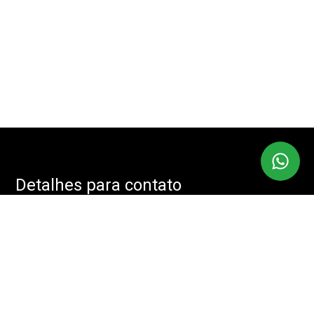
Detalhes para contato
EQUIPE IMOBMASTER
Endereço
RUA: JOÃO CACHOEIRA, 488 - SALA: 208 - VILA NOVA
CONCEIÇÃO, SÃO PAULO - SP, 04535-001
WhatsApp
(11) 94085-2525
E-mail