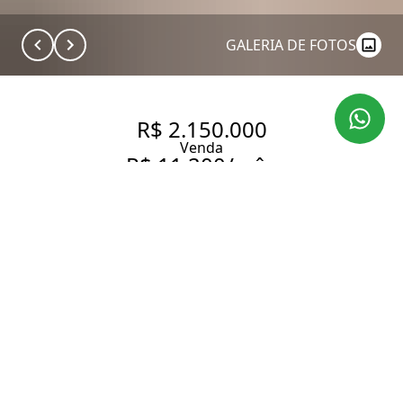
GALERIA DE FOTOS
R$ 2.150.000
Venda
R$ 11.200/mês
Aluguel
APARTAMENTO MOBILIADO |
65 M² | 2 VAGAS | PRONTO
PARA MORAR
65 m² Área útil
65 m² Área total
1 Dormitório
2 Banheiros
2 Vagas