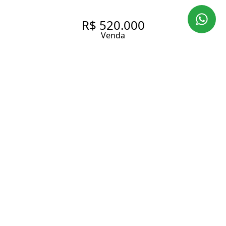
R$ 520.000
Venda
APARTAMENTO DE 46,43M²
NO RITZ FLAT MOEMA
PÁSSAROS – IDEAL PARA
MORAR OU INVESTIR
46.43 m² Área útil
46.43 m² Área total
1 Dormitório
1 Banheiro
Entrar em contato
Solicitar visita