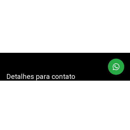
Detalhes para contato
EQUIPE IMOBMASTER
Endereço
RUA: JOÃO CACHOEIRA, 488 - SALA: 208 - VILA NOVA
CONCEIÇÃO, SÃO PAULO - SP, 04535-001
WhatsApp
(11) 94085-2525
E-mail