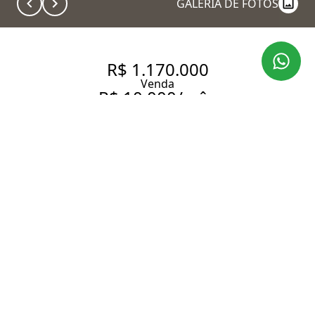
GALERIA DE FOTOS
R$ 1.170.000
Venda
R$ 10.000/mês
Aluguel
APARTAMENTO COM 93 M², 3
QUARTOS SENDO 2 SUÍTES
PARA ALUGAR NO BAIRRO
CAMPESTRE.
93 m² Área útil
93 m² Área total
3 Dormitórios
2 Suítes
3 Banheiros
2 Vagas