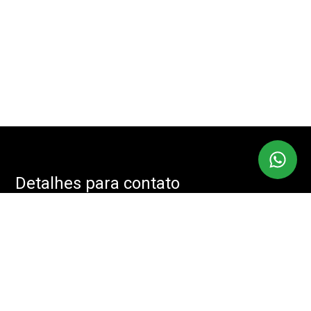
Detalhes para contato
EQUIPE IMOBMASTER
Endereço
RUA: JOÃO CACHOEIRA, 488 - SALA: 208 - VILA NOVA
CONCEIÇÃO, SÃO PAULO - SP, 04535-001
WhatsApp
(11) 94085-2525
E-mail