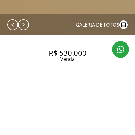
GALERIA DE FOTOS
R$ 530.000
Venda
APARTAMENTO NA ÁGUA RASA
COM 03 DORMITÓRIOS E 03
VAGAS
73 m² Área útil
103 m² Área total
3 Dormitórios
2 Banheiros
3 Vagas