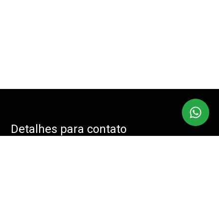
Detalhes para contato
EQUIPE IMOBMASTER
Endereço
RUA: JOÃO CACHOEIRA, 488 - SALA: 208 - VILA NOVA
CONCEIÇÃO, SÃO PAULO - SP, 04535-001
WhatsApp
(11) 94085-2525
E-mail