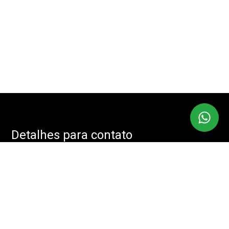
Detalhes para contato
EQUIPE IMOBMASTER
Endereço
RUA: JOÃO CACHOEIRA, 488 - SALA: 208 - VILA NOVA
CONCEIÇÃO, SÃO PAULO - SP, 04535-001
WhatsApp
(11) 94085-2525
E-mail