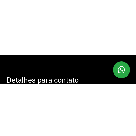
Detalhes para contato
EQUIPE IMOBMASTER
Endereço
RUA: JOÃO CACHOEIRA, 488 - SALA: 208 - VILA NOVA
CONCEIÇÃO, SÃO PAULO - SP, 04535-001
WhatsApp
(11) 94085-2525
E-mail