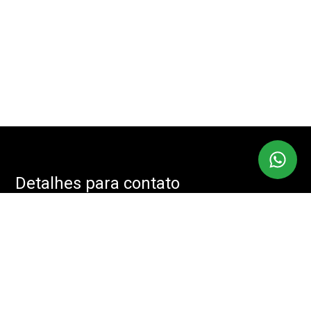
Detalhes para contato
EQUIPE IMOBMASTER
Endereço
RUA: JOÃO CACHOEIRA, 488 - SALA: 208 - VILA NOVA
CONCEIÇÃO, SÃO PAULO - SP, 04535-001
WhatsApp
(11) 94085-2525
E-mail