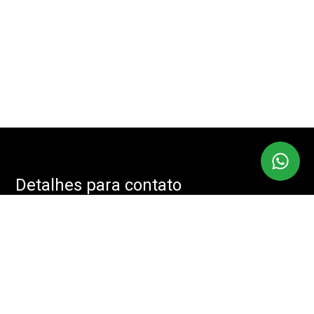
Detalhes para contato
EQUIPE IMOBMASTER
Endereço
RUA: JOÃO CACHOEIRA, 488 - SALA: 208 - VILA NOVA
CONCEIÇÃO, SÃO PAULO - SP, 04535-001
WhatsApp
(11) 94085-2525
E-mail