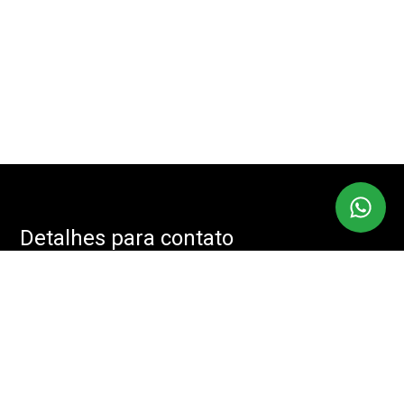
Detalhes para contato
EQUIPE IMOBMASTER
Endereço
RUA: JOÃO CACHOEIRA, 488 - SALA: 208 - VILA NOVA
CONCEIÇÃO, SÃO PAULO - SP, 04535-001
WhatsApp
(11) 94085-2525
E-mail