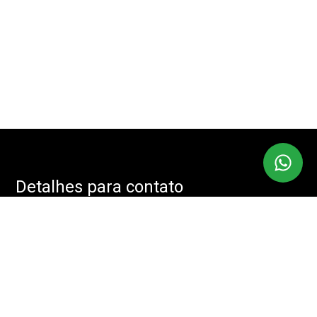
Detalhes para contato
EQUIPE IMOBMASTER
Endereço
RUA: JOÃO CACHOEIRA, 488 - SALA: 208 - VILA NOVA
CONCEIÇÃO, SÃO PAULO - SP, 04535-001
WhatsApp
(11) 94085-2525
E-mail