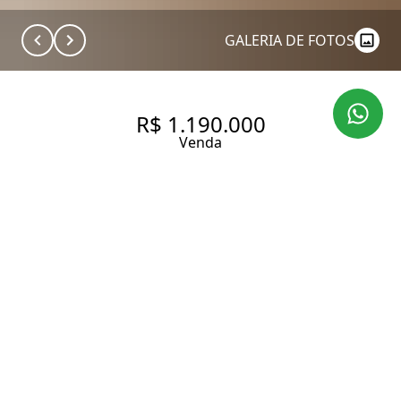
GALERIA DE FOTOS
R$ 1.190.000
Venda
APARTAMENTO NO IPIRANGA
| 120,69 M² | 3 DORMITÓRIOS
(1 SUÍTE) | 2 VAGAS
120.69 m² Área útil
120.69 m² Área total
3 Dormitórios
1 Suíte
1 Banheiro
2 Vagas
Entrar em contato